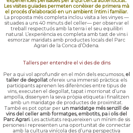
experiències pensades per a qui cerca autenticitat.
Les visites guiades permeten conèixer de primera mà
el procés d’elaboració en un ambient íntim i familiar.
La proposta més completa inclou visita a les vinyes —
situades a uns 40 minuts del celler— per observar el
treball respectuós amb la terra i el seu equilibri
natural. L’experiència es completa amb tast de vins i
esmorzar maridats amb productes locals del Parc
Agrari de la Conca d’Òdena.
Tallers per entendre el vi des de dins
Per a qui vol aprofundir en el món dels escumosos,
el
taller de degollat
ofereix una immersió pràctica: els
participants aprenen les diferències entre tipus de
vins, executen el degollat, tapat i morrionat d’una
ampolla, dissenyen la seva pròpia etiqueta i finalitzen
amb un maridatge de productes de proximitat.
També es pot optar per
un maridatge més senzill de
vins del celler amb formatges, embotits, pa i olis del
Parc Agrari.
Les activitats requereixen un mínim de sis
persones i representen una oportunitat de connectar
amb la cultura vinícola des d’una perspectiva