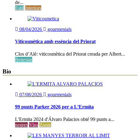
de...
Estil
Interiors
08/04/2026
gourmenials
Viticosmètica amb essència del Priorat
Clos d’Alè: viticosmètica del Priorat creada per Albert...
Benestar
Bio
07/08/2026
gourmenials
99 punts Parker 2026 per a L’Ermita
L'Ermita 2024 d'Álvaro Palacios obté 99 punts a...
negres
Vins
Zoom