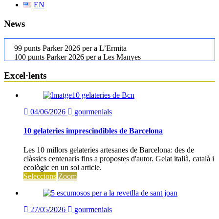
EN
News
99 punts Parker 2026 per a L’Ermita
100 punts Parker 2026 per a Les Manyes
Casa METT Sitges estrena hoteleria boutique
La UE reconeix la IGP Pernil Cerretà
Excel·lents
Verema al Penedès: vi, cava i gastronomia
Manuel Raventós Negra Magnum 2018
04/06/2026
gourmenials
10 gelateries imprescindibles de Barcelona
Les 10 millors gelateries artesanes de Barcelona: des de
clàssics centenaris fins a propostes d'autor. Gelat italià, català i
ecològic en un sol article.
Seleccions
Zoom
27/05/2026
gourmenials