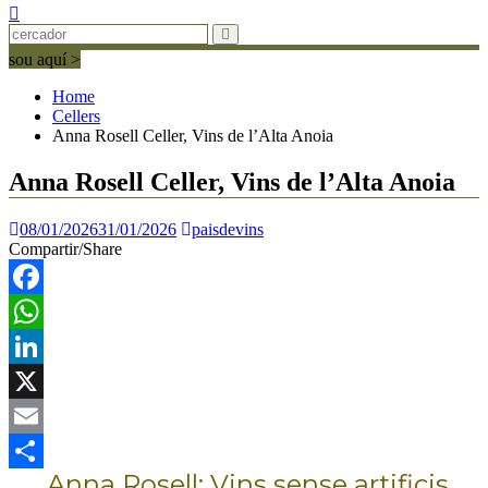
sou aquí >
Home
Cellers
Anna Rosell Celler, Vins de l’Alta Anoia
Anna Rosell Celler, Vins de l’Alta Anoia
08/01/2026
31/01/2026
paisdevins
Compartir/Share
Facebook
WhatsApp
LinkedIn
X
Email
Anna Rosell: Vins sense artificis
Comparteix