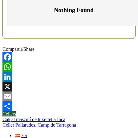
Nothing Found
Compartir/Share
Facebook
WhatsApp
LinkedIn
X
Email
Cellers
Comparteix
Navegació
Calçat masculí de luxe fet a Inca
Celler Pallarades, Camp de Tarragona
d'entrades
ES