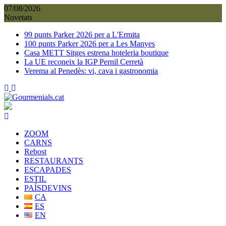
Skip
07/08/2026
to
Novetats
content
99 punts Parker 2026 per a L'Ermita
100 punts Parker 2026 per a Les Manyes
Casa METT Sitges estrena hoteleria boutique
La UE reconeix la IGP Pernil Cerretà
Verema al Penedès: vi, cava i gastronomia
ZOOM
CARNS
Rebost
RESTAURANTS
ESCAPADES
ESTIL
PAÍSDEVINS
CA
ES
EN