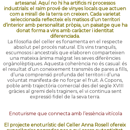
artesanal. Aquí no hi ha artificis ni processos
industrials: el raïm prové de vinyes locals que actuen
com a mirall de la terra on creixen. Cada varietat
seleccionada reflecteix els matisos d’un territori
d’interior amb personalitat pròpia, un paisatge que ha
donat forma a vins amb caràcter i identitat
diferenciada.
La filosofia del celler es fonamenta en el respecte
absolut pel procés natural. Els vins tranquils,
escumosos i ancestrals que elaboren comparteixen
una mateixa ànima malgrat les seves diferències
orgànolèptiques. Aquesta coherència no és casual: és
el resultat d’un coneixement transmès de pares a fills,
d’una comprensió profunda del territori i d’una
voluntat manifesta de no forçar el fruit. A Copons,
poble amb trajectòria comercial des del segle XVIII
gràcies al gremi dels traginers, el vi continua sent
expressió fidel de la seva terra.
Enoturisme que connecta amb l’essència vitícola
El projecte enoturístic del Celler Anna Rosell ofereix