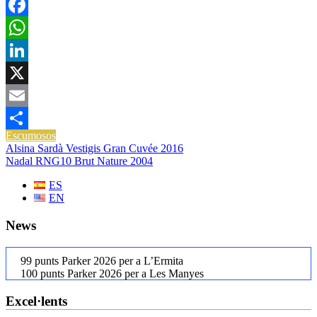
Facebook
WhatsApp
LinkedIn
X
Email
Escumosos
Comparteix
Navegació
Alsina Sardà Vestigis Gran Cuvée 2016
Nadal RNG10 Brut Nature 2004
d'entrades
ES
EN
News
99 punts Parker 2026 per a L’Ermita
100 punts Parker 2026 per a Les Manyes
Casa METT Sitges estrena hoteleria boutique
La UE reconeix la IGP Pernil Cerretà
Excel·lents
Verema al Penedès: vi, cava i gastronomia