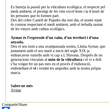
Es barreja la passió per la viticultura ecològica, el respecte pel
medi ambient, el prestigi de fer vins excel·lents i la il·lusió de
les persones que hi formen part.
Des del celler Castell de Pujades dia rere dia, el nostre repte
és conrear respectant el medi ambient, amb el treballa raonat
de les vinyes amb cultius ecològics.
Aymar és l’expressió d’un raïm, d’un territori i d’una
anyada.
Deu el seu nom a una avantpassada nostra, Lluïsa Aymar, que
juntament amb el seu marit a inicis del segle XIX ja
embarcaven vaixells amb vi cap a L’Havana. Després de sis
generacions vinculats al
món de la viticultura
i el vi a doll
s’ha volgut fer un pas mes en el procés d’elaboració,
embotellant el
vi
i vestint les ampolles amb la nostra pròpia
marca.
Saber-ne més
Aymar
Compartir/Share