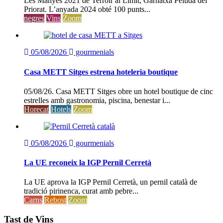
Les Manyes 2021 de Terroir al Límit, Garnatxa Peluda del
Priorat. L’anyada 2024 obté 100 punts...
negres
Vins
Zoom
05/08/2026
gourmenials
Casa METT Sitges estrena hoteleria boutique
05/08/26. Casa METT Sitges obre un hotel boutique de cinc
estrelles amb gastronomia, piscina, benestar i...
Horecat
Hotels
Zoom
05/08/2026
gourmenials
La UE reconeix la IGP Pernil Cerretà
La UE aprova la IGP Pernil Cerretà, un pernil català de
tradició pirinenca, curat amb pebre...
Carns
Rebost
Zoom
Tast de Vins