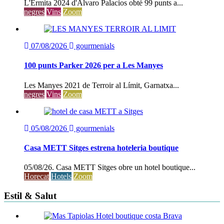
L'Ermita 2024 d'Álvaro Palacios obté 99 punts a...
negres
Vins
Zoom
07/08/2026
gourmenials
100 punts Parker 2026 per a Les Manyes
Les Manyes 2021 de Terroir al Límit, Garnatxa...
negres
Vins
Zoom
05/08/2026
gourmenials
Casa METT Sitges estrena hoteleria boutique
05/08/26. Casa METT Sitges obre un hotel boutique...
Horecat
Hotels
Zoom
Estil & Salut