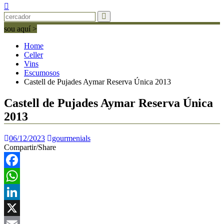
sou aquí >
Home
Celler
Vins
Escumosos
Castell de Pujades Aymar Reserva Única 2013
Castell de Pujades Aymar Reserva Única
2013
06/12/2023
gourmenials
Compartir/Share
Facebook
WhatsApp
LinkedIn
X