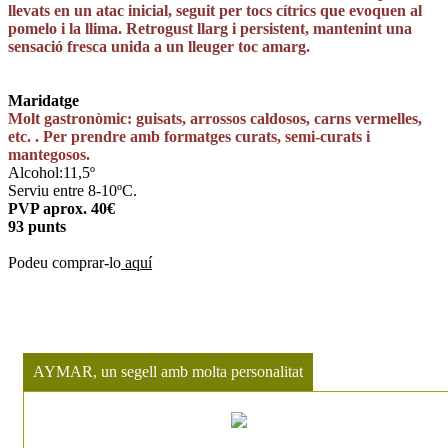
llevats en un atac inicial, seguit per tocs cítrics que evoquen al
pomelo i la llima. Retrogust llarg i persistent, mantenint una
sensació fresca unida a un lleuger toc amarg.
Maridatge
Molt gastronòmic: guisats, arrossos caldosos, carns vermelles,
etc. . Per prendre amb formatges curats, semi-curats i
mantegosos.
Alcohol:11,5º
Serviu entre 8-10ºC.
PVP aprox. 40€
93 punts
Podeu comprar-lo
aquí
AYMAR, un segell amb molta personalitat