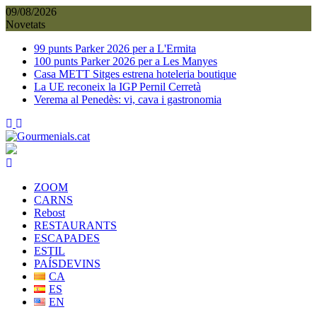
Skip
09/08/2026
to
Novetats
content
99 punts Parker 2026 per a L'Ermita
100 punts Parker 2026 per a Les Manyes
Casa METT Sitges estrena hoteleria boutique
La UE reconeix la IGP Pernil Cerretà
Verema al Penedès: vi, cava i gastronomia
ZOOM
CARNS
Rebost
RESTAURANTS
ESCAPADES
ESTIL
PAÍSDEVINS
CA
ES
EN