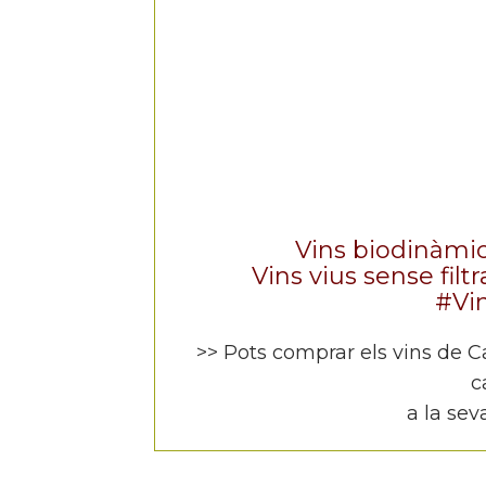
Vins biodinàmic
Vins vius sense filt
#Vin
>> Pots comprar els vins de Car
c
a la se