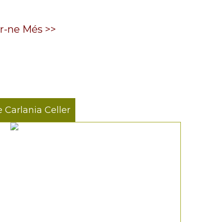
r-ne Més >>
e Carlania Celler