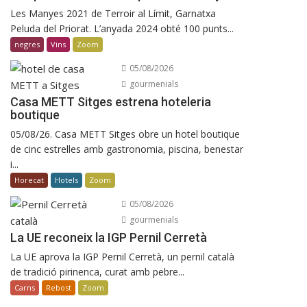
Les Manyes 2021 de Terroir al Límit, Garnatxa
Peluda del Priorat. L’anyada 2024 obté 100 punts...
negres
Vins
Zoom
05/08/2026
gourmenials
Casa METT Sitges estrena hoteleria
boutique
05/08/26. Casa METT Sitges obre un hotel boutique
de cinc estrelles amb gastronomia, piscina, benestar
i...
Horecat
Hotels
Zoom
05/08/2026
gourmenials
La UE reconeix la IGP Pernil Cerretà
La UE aprova la IGP Pernil Cerretà, un pernil català
de tradició pirinenca, curat amb pebre...
Carns
Rebost
Zoom