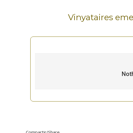
Vinyataires em
Not
Compartir/Share