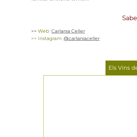
Sabe
>>
Web:
Carlania Celler
>> Instagram:
@carlaniaceller
Els Vins d