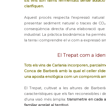
Els vins són raïms fermentats sense addició 
clarifiquen.
Aquest procés respecta l’expressió natural 
presentar sediment natural o traces de CO₂. 
conseqüència directa d’una elaboració que p
industrial. La pràctica biodinàmica ha permè
la terra i comprendre el vi com a expressió si
El Trepat com a ident
Tots els vins de Carlania incorporen, parcialm
Conca de Barberà amb la qual el celler s’iden
una aposta enològica com un compromís amb la
El Trepat, cultivat a les altures de Barberà
característiques que els fan reconeixibles i di
d’una visió més àmplia:
transmetre en cada amp
familiar arrelat al territori.