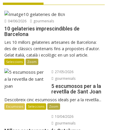
La UE reconeix la IGP Pernil Cerretà
Verema al Penedès: vi, cava i
gastronomia
04/06/2026
gourmenials
Manuel Raventós Negra Magnum 2018
10 gelateries imprescindibles de
Barcelona
Les 10 millors gelateries artesanes de Barcelona:
des de clàssics centenaris fins a propostes d'autor.
Gelat italià, català i ecològic en un sol article.
Seleccions
Zoom
27/05/2026
gourmenials
5 escumosos per a la
revetlla de Sant Joan
Descobreix cinc escumosos ideals per a la revetlla...
Escumosos
Seleccions
Zoom
10/04/2026
gourmenials