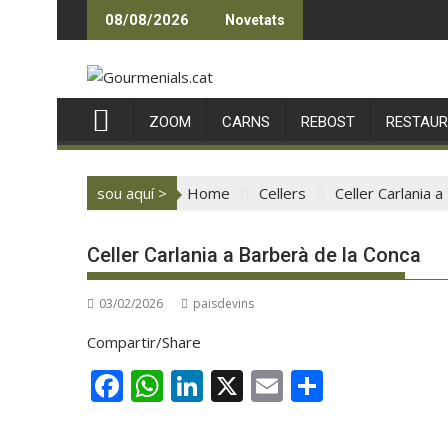
Skip
08/08/2026
Novetats
to
content
ZOOM
CARNS
REBOST
RESTAU
sou aquí >
Home
Cellers
Celler Carlania 
Celler Carlania a Barberà de la Conca
03/02/2026
paisdevins
Compartir/Share
F
W
Li
X
E
C
ac
h
n
m
o