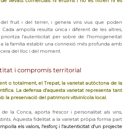
de llevats comercials ni enzims i no es filtren ni es
del fruit i del terrer, i genera vins vius que poden
Cada ampolla resulta única i diferent de les altres,
rioritza l’autenticitat per sobre de l’homogeneïtat
s a la família establir una connexió més profunda amb
ncera del lloc i del moment.
itat i compromís territorial
ent o totalment, el Trepat, la varietat autòctona de la
tifica. La defensa d’aquesta varietat representa tant
 preservació del patrimoni vitivinícola local.
 de la Conca, aporta frescor i personalitat als vins,
stints. Aquesta fidelitat a la varietat pròpia forma part
olla els valors, l’esforç i l’autenticitat d’un projecte