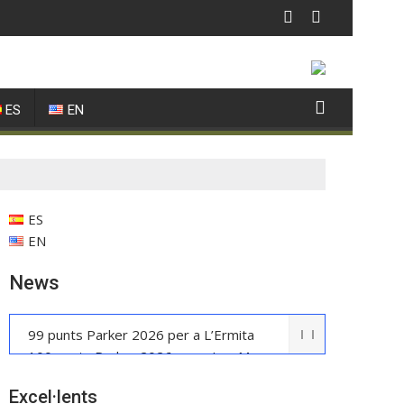
ES
EN
ES
EN
News
99 punts Parker 2026 per a L’Ermita
100 punts Parker 2026 per a Les Manyes
Casa METT Sitges estrena hoteleria
Excel·lents
boutique