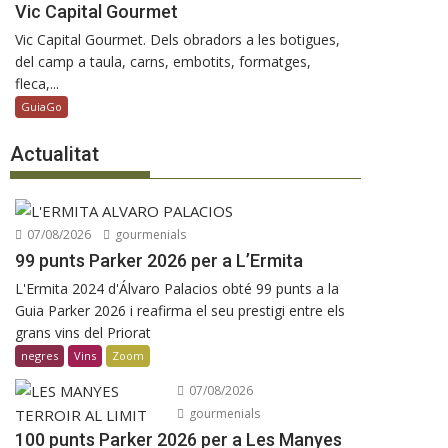
Vic Capital Gourmet
Vic Capital Gourmet. Dels obradors a les botigues,
del camp a taula, carns, embotits, formatges,
fleca,...
GuiaGo
Actualitat
07/08/2026
gourmenials
99 punts Parker 2026 per a L’Ermita
L'Ermita 2024 d'Álvaro Palacios obté 99 punts a la
Guia Parker 2026 i reafirma el seu prestigi entre els
grans vins del Priorat
negres
Vins
Zoom
07/08/2026
gourmenials
100 punts Parker 2026 per a Les Manyes