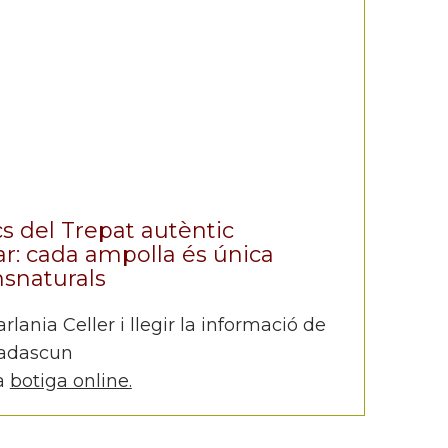
s del Trepat autèntic
rar: cada ampolla és única
snaturals
lania Celler i llegir la informació de
adascun
va
botiga online.