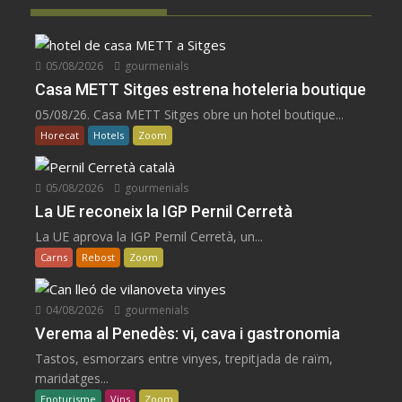
05/08/2026
gourmenials
Casa METT Sitges estrena hoteleria boutique
05/08/26. Casa METT Sitges obre un hotel boutique...
Horecat
Hotels
Zoom
05/08/2026
gourmenials
La UE reconeix la IGP Pernil Cerretà
La UE aprova la IGP Pernil Cerretà, un...
Carns
Rebost
Zoom
04/08/2026
gourmenials
Verema al Penedès: vi, cava i gastronomia
Tastos, esmorzars entre vinyes, trepitjada de raïm,
maridatges...
Enoturisme
Vins
Zoom