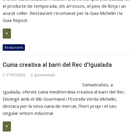
el producte de temporada, els arrossos, el peix de llotja i un
acurat celler. Restaurant recomanat per la Guia Michelin i la
Guia Repsol.
+
Restaurants
Cuina creativa al barri del Rec d’Igualada
17/07/2026
gourmenials
Somiatruites, a
Igualada, ofereix cuina mediterrània creativa al barri del Rec.
Distingit amb el Bib Gourmand i l’Estrella Verda Michelin,
destaca per la seva cuina de mercat, l’hort propi i el seu
singular entorn industrial.
+