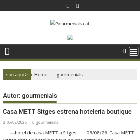
Skip
to
content
sou aquí >
Home
gourmenials
Autor:
gourmenials
Casa METT Sitges estrena hoteleria boutique
05/08/2026
gourmenials
05/08/26. Casa METT