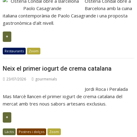
Osteria Condal obre a
Barcelona amb la cuina
italiana contemporània de Paolo Casagrande i una proposta
gastronòmica d’alt nivell.
+
Restaurants
Zoom
Neix el primer iogurt de crema catalana
23/07/2026
gourmenials
Jordi Roca i Peralada
Mas Marcè llancen el primer iogurt de crema catalana del
mercat amb tres nous sabors artesans exclusius.
+
Làctis
Postres i dolços
Zoom