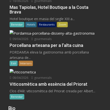
18/06/2026
gourmenials
Mas Tapiolas, Hotel Boutique a la Costa
Brava
Hotel boutique en masia del segle XIII a...
Benestar
Hotels
Restaurants
Zoom
09/04/2026
gourmenials
Porcellana artesana per a l’alta cuina
PORDAMSA eleva la gastronomia amb porcellana
artesana de...
Estil
Interiors
08/04/2026
gourmenials
Viticosmètica amb essència del Priorat
Clos d’Alè: viticosmètica del Priorat creada per Albert...
Benestar
Bio