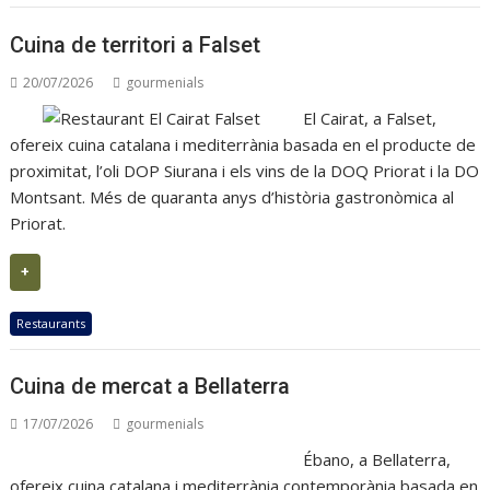
Cuina de territori a Falset
20/07/2026
gourmenials
El Cairat, a Falset,
ofereix cuina catalana i mediterrània basada en el producte de
proximitat, l’oli DOP Siurana i els vins de la DOQ Priorat i la DO
Montsant. Més de quaranta anys d’història gastronòmica al
Priorat.
+
Restaurants
Cuina de mercat a Bellaterra
17/07/2026
gourmenials
Ébano, a Bellaterra,
ofereix cuina catalana i mediterrània contemporània basada en