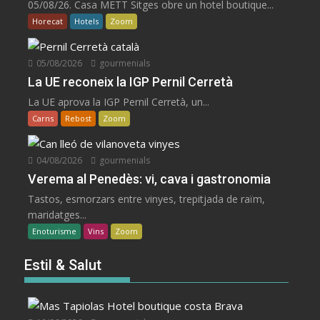
05/08/26. Casa METT Sitges obre un hotel boutique...
Horecat
Hotels
Zoom
05/08/2026
gourmenials
La UE reconeix la IGP Pernil Cerretà
La UE aprova la IGP Pernil Cerretà, un...
Carns
Rebost
Zoom
04/08/2026
gourmenials
Verema al Penedès: vi, cava i gastronomia
Tastos, esmorzars entre vinyes, trepitjada de raïm,
maridatges...
Enoturisme
Vins
Zoom
Estil & Salut