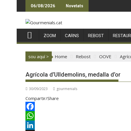
Skip
06/08/2026
Novetats
to
content
ZOOM
CARNS
REBOST
RESTAU
sou aquí >
Home
Rebost
OOVE
Agríc
Agrícola d’Ulldemolins, medalla d’or
30/09/2023
gourmenials
Compartir/Share
F
a
W