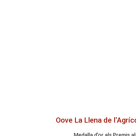
Oove La Llena de l’Agríc
Medalla d’or als Premis a