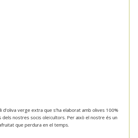
li d’oliva verge extra que s’ha elaborat amb olives 100%
dels nostres socis oleïcultors. Per això el nostre és un
 afruitat que perdura en el temps.