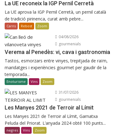
La UE reconeix la IGP Pernil Cerretà
La UE aprova la IGP Pernil Cerretà, un pernil català
de tradició pirinenca, curat amb pebre...
Carns
Rebost
Zoom
04/08/2026
gourmenials
Verema al Penedès: vi, cava i gastronomia
Tastos, esmorzars entre vinyes, trepitjada de raïm,
maridatges i experiències gourmet per gaudir de la
temporada...
Enoturisme
Vins
Zoom
31/07/2026
gourmenials
Les Manyes 2021 de Terroir al Límit
Les Manyes 2021 de Terroir al Límit, Garnatxa
Peluda del Priorat. L’anyada 2024 obté 100 punts...
negres
Vins
Zoom