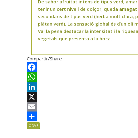
De sabor afruitat intens de tipus verd, amarg
tenir un cert nivell de dolçor, queda amagat
secundaris de tipus verd (herba molt clara,
plàtan verd). La sensació global és d’un oli 
Val la pena destacar la intensitat i la riques
vegetals que presenta a la boca.
Compartir/Share
F
a
W
c
h
L
e
a
i
X
b
t
n
E
o
s
k
m
C
OOVE
o
A
e
a
o