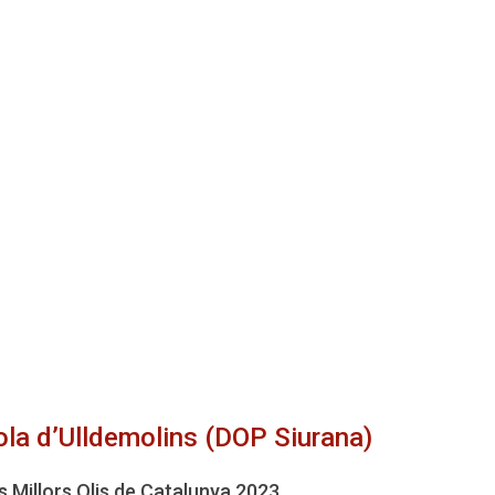
ola d’Ulldemolins (DOP Siurana)
ls Millors Olis de Catalunya 2023