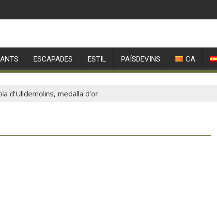
RANTS
ESCAPADES
ESTIL
PAÍSDEVINS
CA
ola d’Ulldemolins, medalla d’or