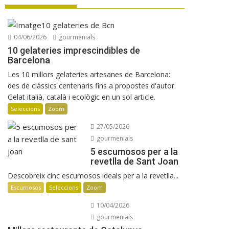
gastronomia
Les Manyes 2021 de Terroir al Límit
Manuel Raventós Negra Magnum 2018
04/06/2026
gourmenials
Osteria Condal obre a Barcelona
10 gelateries imprescindibles de
Barcelona
Les 10 millors gelateries artesanes de Barcelona:
des de clàssics centenaris fins a propostes d'autor.
Gelat italià, català i ecològic en un sol article.
Seleccions
Zoom
27/05/2026
gourmenials
5 escumosos per a la
revetlla de Sant Joan
Descobreix cinc escumosos ideals per a la revetlla...
Escumosos
Seleccions
Zoom
10/04/2026
gourmenials