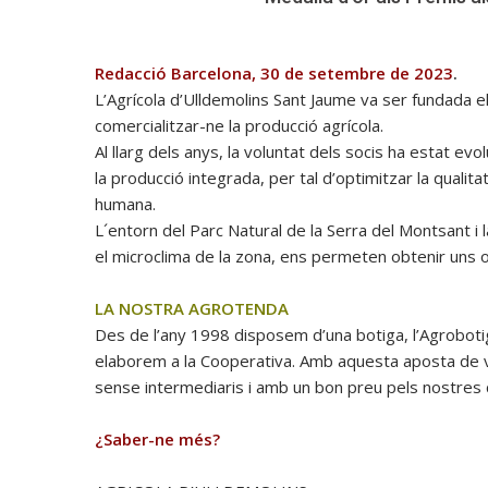
Redacció Barcelona, 30 de setembre de 2023
.
L’Agrícola d’Ulldemolins Sant Jaume va ser fundada 
comercialitzar-ne la producció agrícola.
Al llarg dels anys, la voluntat dels socis ha estat evo
la producció integrada, per tal d’optimitzar la qualit
humana.
L´entorn del Parc Natural de la Serra del Montsant i 
el microclima de la zona, ens permeten obtenir uns oli
LA NOSTRA AGROTENDA
Des de l’any 1998 disposem d’una botiga, l’Agrobotiga
elaborem a la Cooperativa. Amb aquesta aposta de v
sense intermediaris i amb un bon preu pels nostres c
¿Saber-ne més?