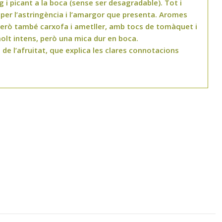
 i picant a la boca (sense ser desagradable). Tot i
 per l’astringència i l’amargor que presenta. Aromes
 però també carxofa i ametller, amb tocs de tomàquet i
molt intens, però una mica dur en boca.
a de l’afruitat, que explica les clares connotacions