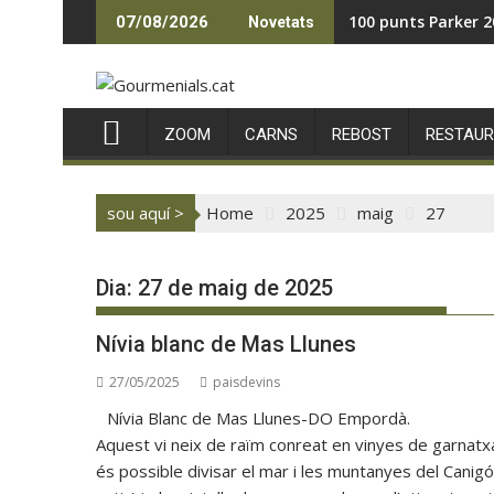
Skip
100 punts Parker 2
07/08/2026
Novetats
to
content
ZOOM
CARNS
REBOST
RESTAU
sou aquí >
Home
2025
maig
27
Dia:
27 de maig de 2025
Nívia blanc de Mas Llunes
27/05/2025
paisdevins
Nívia Blanc de Mas Llunes-DO Empordà.
Aquest vi neix de raïm conreat en vinyes de garnatx
és possible divisar el mar i les muntanyes del Canig