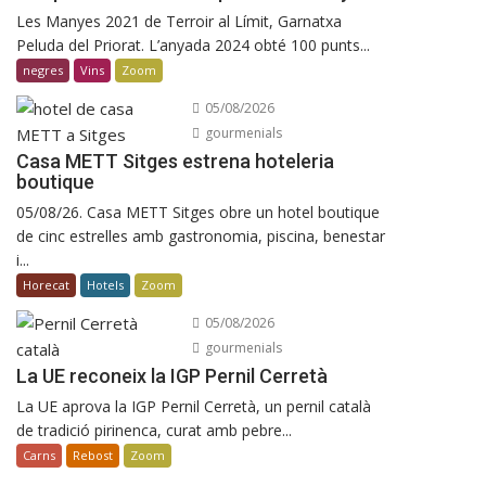
Les Manyes 2021 de Terroir al Límit, Garnatxa
Peluda del Priorat. L’anyada 2024 obté 100 punts...
negres
Vins
Zoom
05/08/2026
gourmenials
Casa METT Sitges estrena hoteleria
boutique
05/08/26. Casa METT Sitges obre un hotel boutique
de cinc estrelles amb gastronomia, piscina, benestar
i...
Horecat
Hotels
Zoom
05/08/2026
gourmenials
La UE reconeix la IGP Pernil Cerretà
La UE aprova la IGP Pernil Cerretà, un pernil català
de tradició pirinenca, curat amb pebre...
Carns
Rebost
Zoom