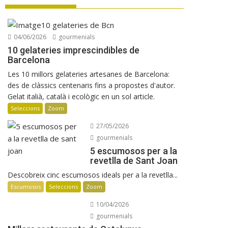
La UE reconeix la IGP Pernil Cerretà
Verema al Penedès: vi, cava i
gastronomia
04/06/2026
gourmenials
Manuel Raventós Negra Magnum 2018
10 gelateries imprescindibles de
Barcelona
Les 10 millors gelateries artesanes de Barcelona:
des de clàssics centenaris fins a propostes d'autor.
Gelat italià, català i ecològic en un sol article.
Seleccions
Zoom
27/05/2026
gourmenials
5 escumosos per a la
revetlla de Sant Joan
Descobreix cinc escumosos ideals per a la revetlla...
Escumosos
Seleccions
Zoom
10/04/2026
gourmenials