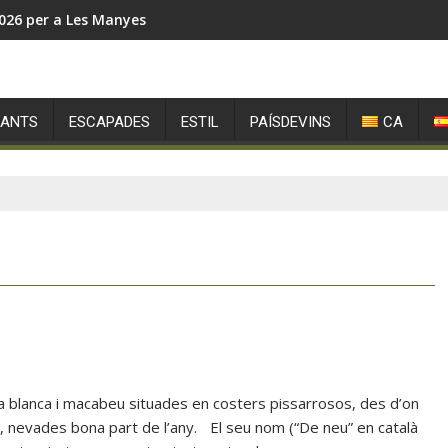
026 per a Les Manyes
RANTS
ESCAPADES
ESTIL
PAÍSDEVINS
CA
a blanca i macabeu situades en costers pissarrosos, des d’on
ó, nevades bona part de l’any. El seu nom (“De neu” en català