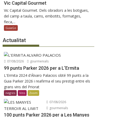
Vic Capital Gourmet
Vic Capital Gourmet. Dels obradors a les botigues,
del camp a taula, carns, embotits, formatges,
fleca,...
GuiaGo
Actualitat
07/08/2026
gourmenials
99 punts Parker 2026 per a L’Ermita
L'Ermita 2024 d'Álvaro Palacios obté 99 punts a la
Guia Parker 2026 i reafirma el seu prestigi entre els
grans vins del Priorat
negres
Vins
Zoom
07/08/2026
gourmenials
100 punts Parker 2026 per a Les Manyes