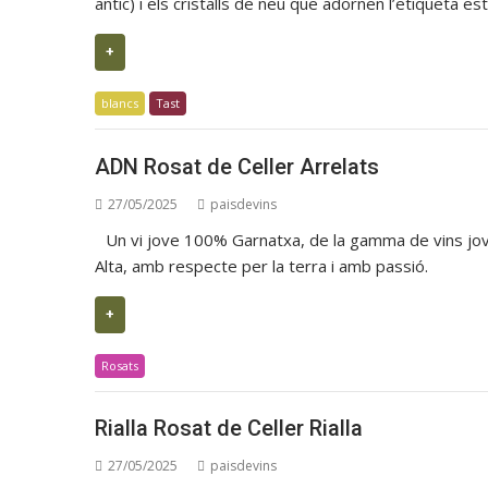
antic) i els cristalls de neu que adornen l’etiqueta e
+
blancs
Tast
ADN Rosat de Celler Arrelats
27/05/2025
paisdevins
Un vi jove 100% Garnatxa, de la gamma de vins jov
Alta, amb respecte per la terra i amb passió.
+
Rosats
Rialla Rosat de Celler Rialla
27/05/2025
paisdevins