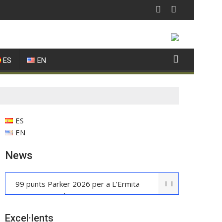
ES
EN
ES
EN
News
99 punts Parker 2026 per a L’Ermita
100 punts Parker 2026 per a Les Manyes
Casa METT Sitges estrena hoteleria
Excel·lents
boutique